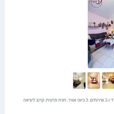
דירת 5 חדרים ענקית ברחוב ראש פינה. בניין עם 2 מעליות. ממ"ד ו-2 שירותים. 3 כיווני אוויר. חניה פרטית. קרוב ליציאה