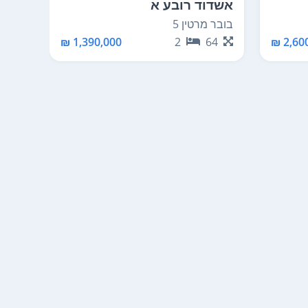
אשדוד רובע א
אשדו
בובר מרטין 5
ההגנה
96
1,390,000 ₪
2
64
2,600