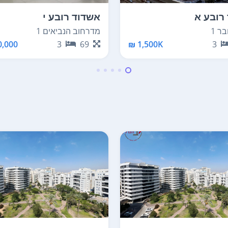
רובע א
אשדוד רובע י
ר 1
מדרחוב הנביאים 1
,000 ₪
3
69
1,500K ₪
3