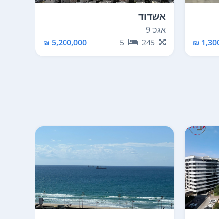
אשדוד
אשדו
אגס 9
אייר 14
30
5,200,000 ₪
5
245
1,300