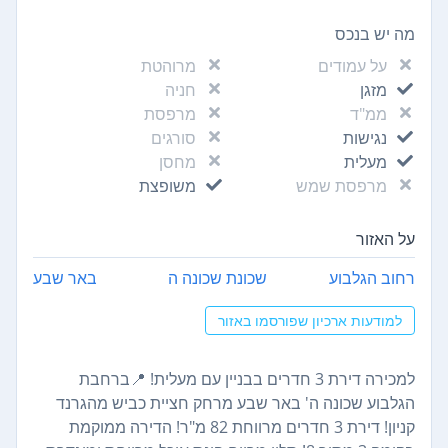
מה יש בנכס
על עמודים
מרוהטת
מזגן
חניה
ממ"ד
מרפסת
נגישות
סורגים
מעלית
מחסן
מרפסת שמש
משופצת
על האזור
רחוב הגלבוע
שכונת שכונה ה
באר שבע
למודעות ארכיון שפורסמו באזור
למכירה דירת 3 חדרים בבניין עם מעלית! 📍ברחבת
הגלבוע שכונה ה' באר שבע מרחק חציית כביש מהגרנד
קניון! דירת 3 חדרים מרווחת 82 מ"ר! הדירה ממוקמת