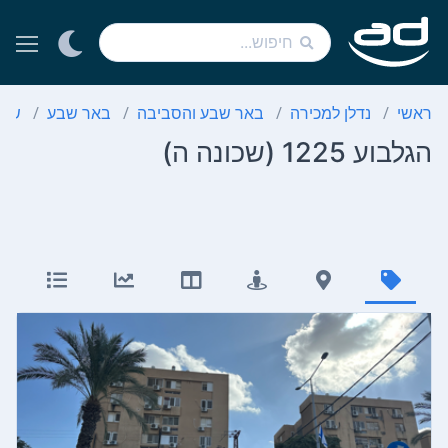
ראשי
נדלן למכירה
באר שבע והסביבה
באר שבע
שכו
הגלבוע 1225 (שכונה ה)