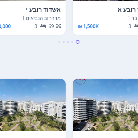
רובע א
אשדוד רובע י
ר 1
מדרחוב הנביאים 1
,000 ₪
3
69
1,500K ₪
3