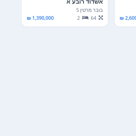
אשדוד רובע א
אשדו
בובר מרטין 5
ההגנה
96
1,390,000 ₪
2
64
2,600