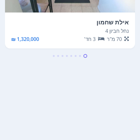
אילת שחמון
נחל חביון 4
70
מ"ר
3
חד'
1,320,000 ₪