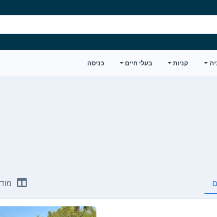
יה
קניות
בעלי חיים
כניסה
ם
מודע