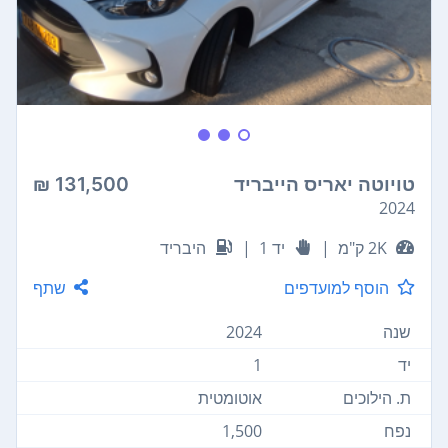
טויוטה יאריס הייבריד
131,500 ₪
2024
2K ק"מ
|
יד 1
|
היבריד
הוסף למועדפים
שתף
שנה
2024
יד
1
ת. הילוכים
אוטומטית
נפח
1,500