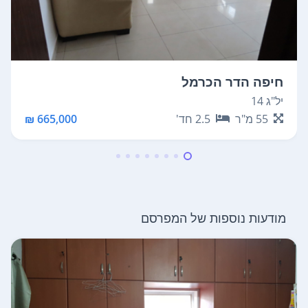
חיפה הדר הכרמל
יל"ג 14
55
מ"ר
2.5
חד'
665,000 ₪
מודעות נוספות של המפרסם