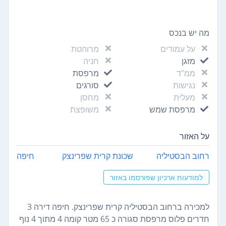
מה יש בנכס
על עמודים
מרוהטת
מזגן
חניה
ממ"ד
מרפסת
נגישות
סורגים
מעלית
מחסן
מרפסת שמש
משופצת
על האזור
רחוב הבסטיליה
שכונת קרית שפרינצק
חיפה
למודעות ארכיון שפורסמו באזור
למכירה ברחוב הבסטיליה קרית שפרינצק. חיפה דירה 3
חדרים פלוס מרפסת סגורה כ 65 מטר קומה 4 מתוך 4 נוף