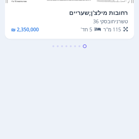
רחובות מילצ'ן;שעריים
טשרניחובסקי 36
115
מ"ר
5
חד'
2,350,000 ₪