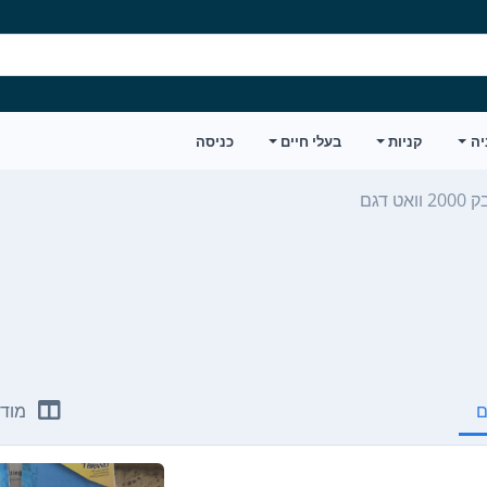
יה
קניות
בעלי חיים
כניסה
ט דגם
ם
מודע