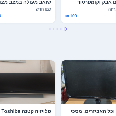
 אבק וקומפרסור
שואב מעולה במצב מצוי
רכב
נילווים כול החלקי...
יזה
כמו חדש
₪
100 ₪
כל האביזרים, מסכי
טלו