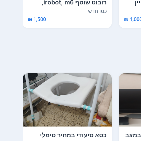
ין
רובוט שוטף irobot, m6,
כולל כל המוצרים ה...
מתאי
כמו חדש
חדש 
1,500 ₪
1,000 
יזיה קטנה Toshiba במצב
כסא סיעודי במחיר סימלי
מחשב