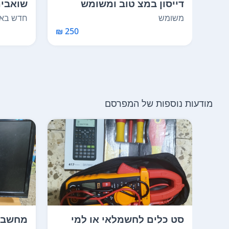
דייסון במצ טוב ומשומש
שואבים
במכשיר 1 ל
משומש
חדש באר
250 ₪
מודעות נוספות של המפרסם
סט כלים לחשמלאי או למי
מחשב ו