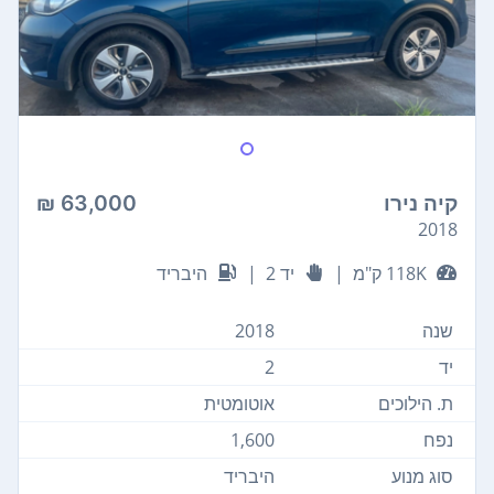
קיה נירו
63,000 ₪
2018
118K ק"מ
|
יד 2
|
היבריד
שנה
2018
יד
2
ת. הילוכים
אוטומטית
נפח
1,600
סוג מנוע
היבריד