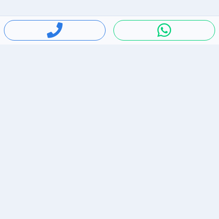
חיפושים פופולריים
ירידות מחירים
דירות להשכרה בתל אביב
סלולרי יד 2
מאזדה 3
ריהוט יד 2