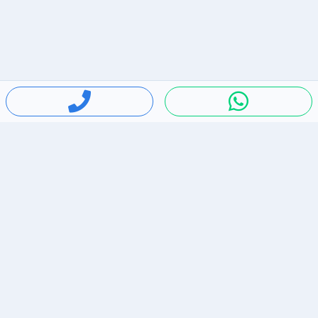
חיפושים פופולריים
ירידות מחירים
דירות להשכרה בתל אביב
סלולרי יד 2