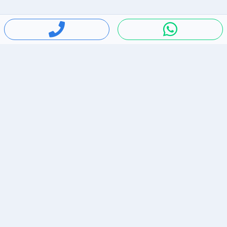
חיפושים פופולריים
ירידות מחירים
דירות להשכרה בתל אביב
סלולרי יד 2
מאזדה 3
ריהוט יד 2