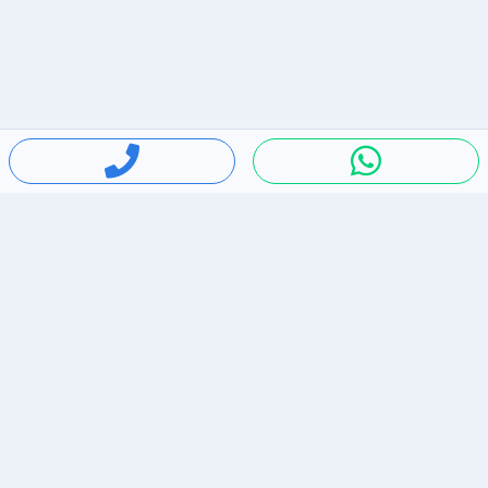
חיפושים פופולריים
ירידות מחירים
דירות להשכרה בתל אביב
סלולרי יד 2