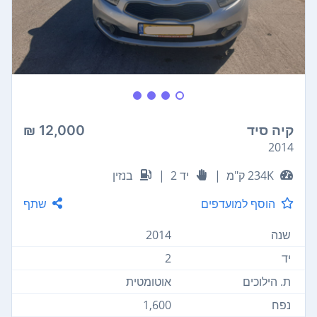
קיה סיד
12,000 ₪
2014
234K ק"מ
|
יד 2
|
בנזין
הוסף למועדפים
שתף
שנה
2014
יד
2
ת. הילוכים
אוטומטית
נפח
1,600