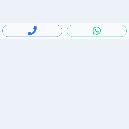
חיפושים פופולריים
ירידות מחירים
דירות להשכרה בתל אביב
סלולרי יד 2
מאזדה 3