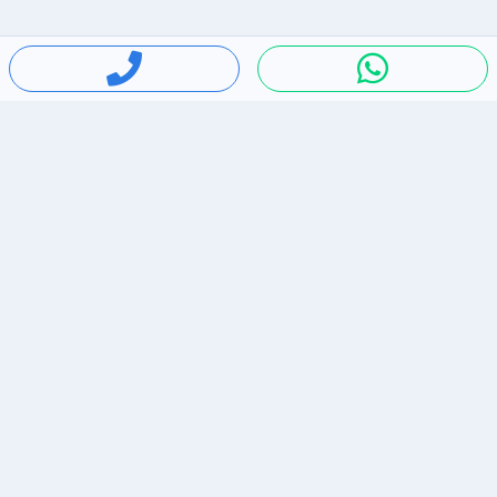
חיפושים פופולריים
ירידות מחירים
דירות להשכרה בתל אביב
סלולרי יד 2
מאזדה 3
ריהוט יד 2