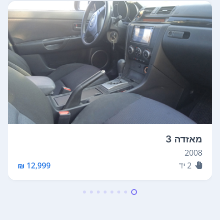
מאזדה 3
2008
2
יד
12,999 ₪