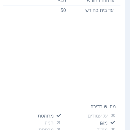
ארנונה בחודש
500
ועד בית בחודש
50
מה יש בדירה
על עמודים
מרוהטת
מזגן
חניה
ממ"ד
מרפסת