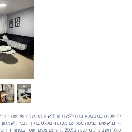
להשכרה במבצע עובדה ללא תיווך!! ✔️ קומה שניה שלושה חדרי
כולל חשבונות. מתפנה ב20.9 , רק עם צקים ושטר