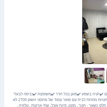
ם ✔️חניה בשפע ✔️מזגן בכל חדר ✔️משופצת ✔️כניסה לבעלי
חיים ✔️שער כניסה נעול עם מפתח- מקלט בתוך הבניין. ✔️מגוון חנויות מתחת לבית עם סופר צמוד של מחסני השוק 2700 לא
 בטחון. ריהוט חלקי נשאר - תנור , מזנון, פינת אוכל, שתי ארונות , טלוזיה .