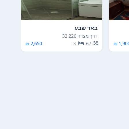
באר שבע
באר 
דרך מצדה 226 32
מוריה 4
77
2,650 ₪
3
67
1,900 