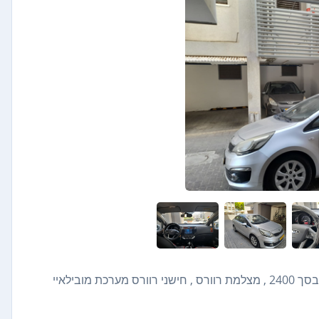
רכב שמור , יד 02 , הכל ידיים פרטיות . הושקע מסך מולטימדיה בסך 2400 , מצלמת רוורס , חישני רוורס מערכת מובילאיי