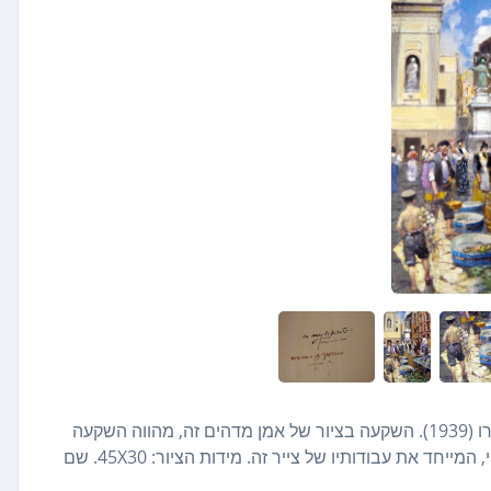
ציור שמן יפהפה, על לוח עץ, של האמן האיטלקי, פרנצ'סקו טמארו (1939). השקעה בציור של אמן מדהים זה, מהווה השקעה
מניבה לעתיד לצד ציורים מרהיבים, שיעניקו לכל מרחב יופי ואופי, המייחד את עבודותיו של צייר זה. מידות הציור: 45X30. שם