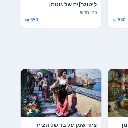
ליטוגר]יה של גוטמן
ציור
(ממוספרת סה"כ מתוך 10...
לא רל
כמו חדש
550 ₪
550 ₪
מן
ציור שמן על בד של הצייר
ציור