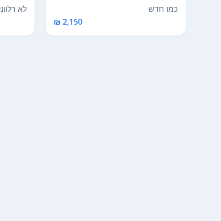
האמן האיטלקי Salv...
האיטלקי, nce
כמו חדש
לא רלוונט
2,150 ₪