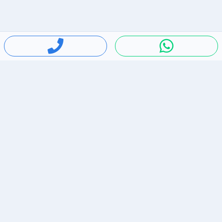
חיפושים פופולריים
ירידות מחירים
דירות להשכרה בתל אביב
סלולרי יד 2
מאזדה 3
ריהוט יד 2