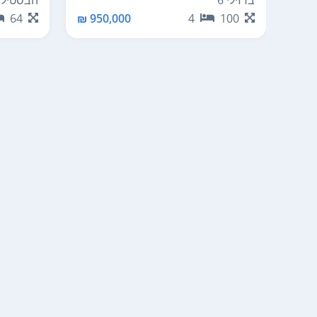
ברזילי 6
הבסטיליה
64
950,000 ₪
4
100