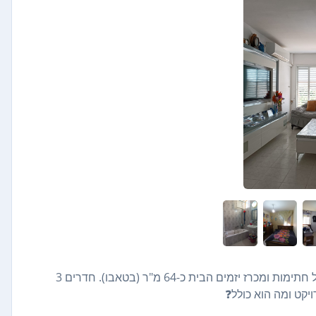
רחוב אריה לוין בקרית שמואל תמ"א 38 בשלב מתקדם מאוד של חתימות ומכרז יזמים הבית כ-64 מ"ר (בטאבו). חדרים 3