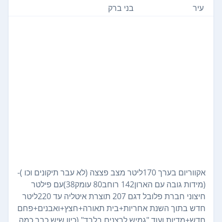
עיר
בני ברק
אקווריום בערך 170ליטר מצב פצצה (לא עבר תיקונים וכו )-
(מידות גובה עם הארון142 רוחב80 עומק38)עם פילטר
חיצוני חברת פלובל דגם 207 תוצרת איטליה עד 220ליטר
חדש בתוך השנת אחריות+בית תאורה+חצץ+ואבנים+פחם
חדש+מדיות ועוד "גמיש לרצנים בלבד" (כיון שיש כבר כמה