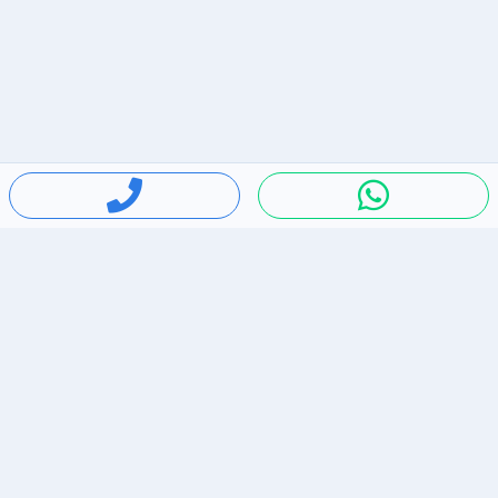
חיפושים פופולריים
ירידות מחירים
דירות להשכרה בתל אביב
סלולרי יד 2