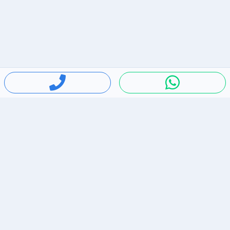
חיפושים פופולריים
ירידות מחירים
דירות להשכרה בתל אביב
סלולרי יד 2