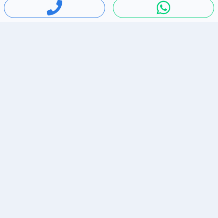
חיפושים פופולריים
ירידות מחירים
דירות להשכרה בתל אביב
סלולרי יד 2
מאזדה 3
ריהוט יד 2
אופניים יד 2
כלי נגינה יד 2