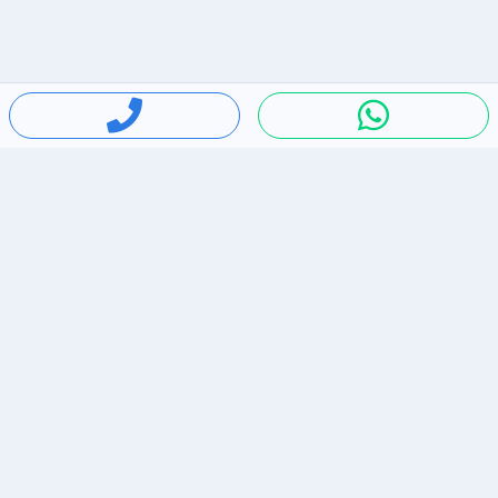
חיפושים פופולריים
ירידות מחירים
דירות להשכרה בתל אביב
סלולרי יד 2
מאזדה 3