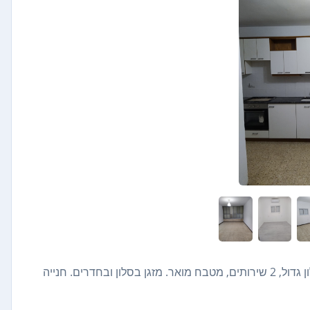
במרכז השקט, קרוב למוסדות לימוד, בתי כנסת וסופרמרקט. סלון גדול, 2 שירותים, מטבח מואר. מזגן בסלון ובחדרים. חנייה