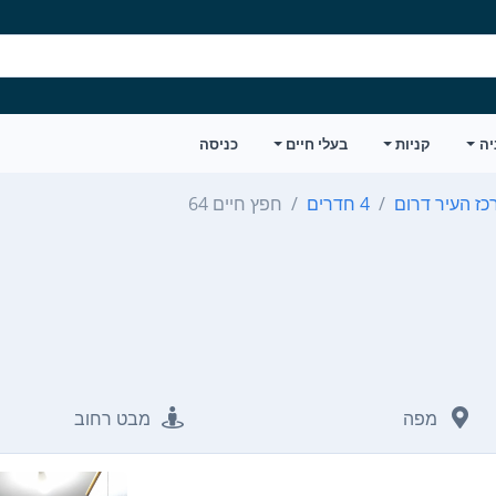
יה
קניות
בעלי חיים
כניסה
כז העיר דרום
4 חדרים
חפץ חיים 64
מפה
מבט רחוב