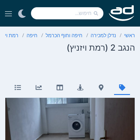
ראשי
נדלן למכירה
חיפה וחוף הכרמל
חיפה
רמת ויזני
הנגב 2 (רמת ויזניץ)