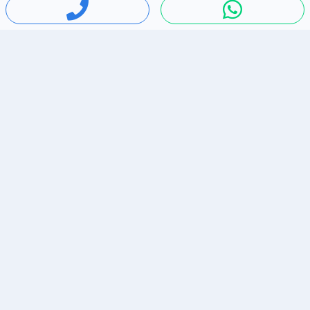
חיפושים פופולריים
ירידות מחירים
דירות להשכרה בתל אביב
סלולרי יד 2
מאזדה 3
ריהוט יד 2
אופניים יד 2
כלי נגינה יד 2