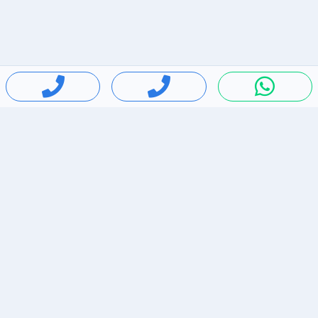
חיפושים פופולריים
ירידות מחירים
דירות להשכרה בתל אביב
סלולרי יד 2
מאזדה 3