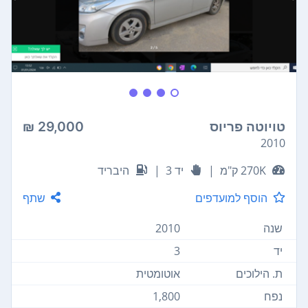
טויוטה פריוס
29,000 ₪
2010
270K ק"מ
|
יד 3
|
היבריד
הוסף למועדפים
שתף
שנה
2010
יד
3
ת. הילוכים
אוטומטית
נפח
1,800