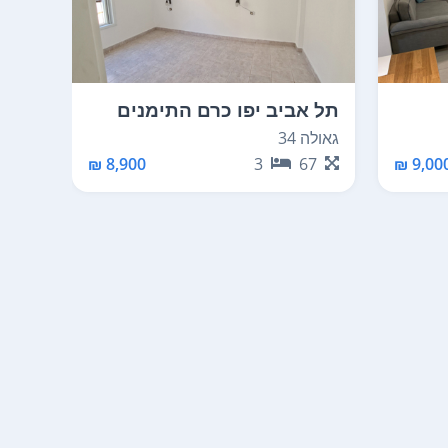
תל אביב יפו כרם התימנים
תל א
גאולה 34
פומרוק
00
8,900 ₪
3
67
9,000 