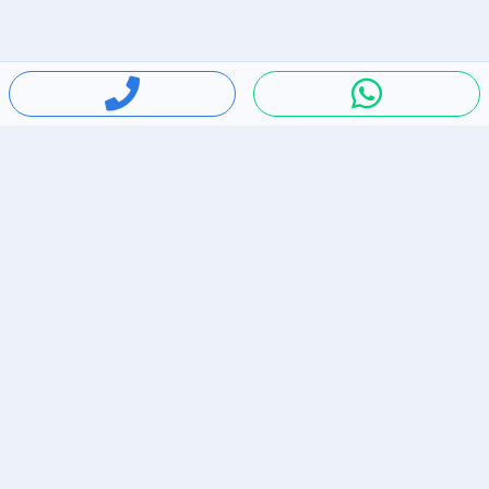
חיפושים פופולריים
ירידות מחירים
דירות להשכרה בתל אביב
סלולרי יד 2
מאזדה 3
ריהוט יד 2