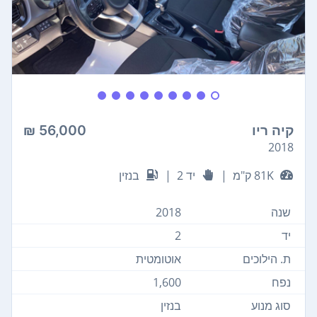
קיה ריו
56,000 ₪
2018
81K ק"מ
|
יד 2
|
בנזין
שנה
2018
יד
2
ת. הילוכים
אוטומטית
נפח
1,600
סוג מנוע
בנזין