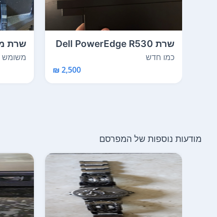
שרת Dell PowerEdge R530
שרת מ
– כולל 64GB RAM ...
בשימו
כמו חדש
משומש
2,500 ₪
מודעות נוספות של המפרסם