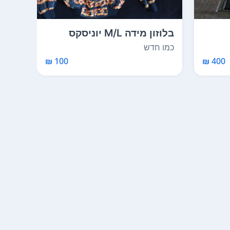
בלוזון מידה M/L יוניסקס
MVIX נגן מולטימד
כמו חדש
משומ
100 ₪
400 ₪