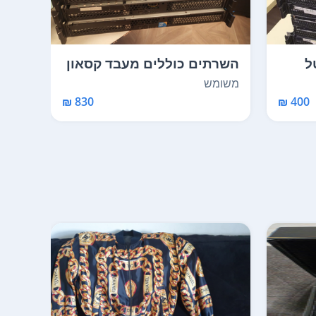
אינטל
השרתים כוללים מעבד קסאון
זיכרון וללא דיס...
טוב 
משומש
כמו 
830 ₪
400 ₪