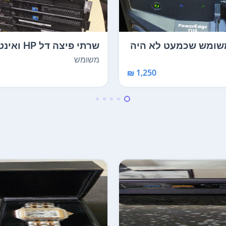
שומש שכמעט לא היה
שרתי פיצה דל HP ו
ש
רובם עם מסילות - ...
משומש
1,250 ₪