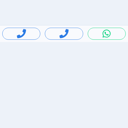
חיפושים פופולריים
ירידות מחירים
דירות להשכרה בתל אביב
סלולרי יד 2
מאזדה 3