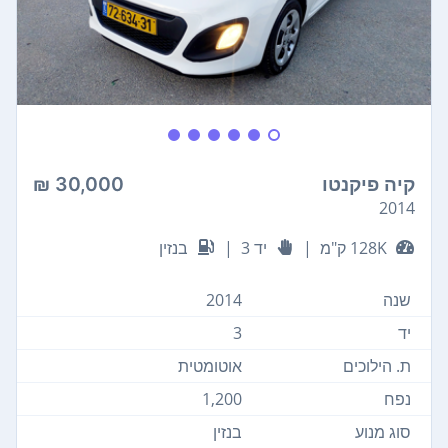
קיה פיקנטו
30,000 ₪
2014
128K ק"מ
|
יד 3
|
בנזין
שנה
2014
יד
3
ת. הילוכים
אוטומטית
נפח
1,200
סוג מנוע
בנזין