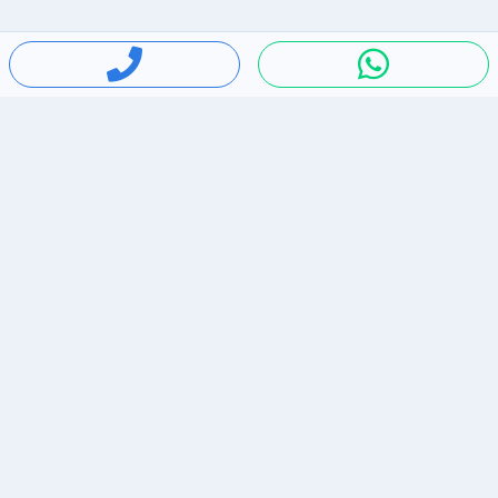
חיפושים פופולריים
ירידות מחירים
דירות להשכרה בתל אביב
סלולרי יד 2
מאזדה 3
ריהוט יד 2