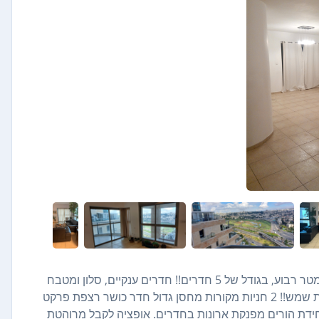
בהולילנד רחוב פררה דירת 4.5 חדרים ענקית (125 מ"ר!!) 125 מטר רבוע, בגודל של 5 חדרים!! חדרים ענקיים, סלון ומטבח
גדולים מרפסת ענקית!! פונה לנוף מאלף של כל ירושלים!! שטופת שמש!! 2 חניות מקורות מחסן גדול חדר כושר רצפת פרקט
וני אויר. חדר ארונות עם ארונות 3 שירותים יחידת הורים מפנקת ארונות בחדרים. אופציה לקבל מרוהטת