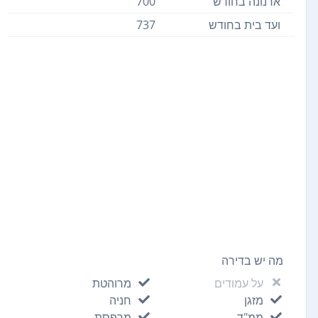
ארנונה בחודש
700
ועד בית בחודש
737
מה יש בדירה
על עמודים
מרוהטת
מזגן
חניה
ממ"ד
מרפסת