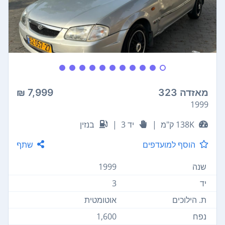
מאזדה 323
7,999 ₪
1999
138K ק"מ
|
יד 3
|
בנזין
הוסף למועדפים
שתף
שנה
1999
יד
3
ת. הילוכים
אוטומטית
נפח
1,600