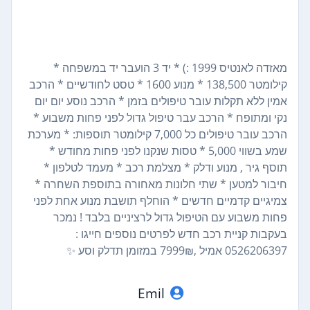
מאזדה לאנטיס 1999 :) * יד 3 הועבר יד במשפחה *
קילומטר 138,500 * מנוע 1600 * טסט לחודשיים * הרכב
אמין ללא תקלות עובר טיפולים בזמן * הרכב נוסע יום יום
נקי ומתופח * הרכב עבר טיפול גדול לפני פחות משבוע *
הרכב עובר טיפולים כל 7,000 קילומטר תוספות: * מערכת
שמע בשווי 5,000 * טסות שנקנו לפני פחות מחודש *
תוסף גיר , מנוע ודלק * מצלמת רכב * מעמד לטלפון *
חיבור למטען * שתי חלונות מאחורה בתוספת השחרה *
צמיגיים קדמיים חדשים * הוחלף תושבת מנוע אחת לפני
פחות משבוע עם הטיפול גדול לרציניים בלבד ! נמכר
בעקבות קניית רכב חדש לפרטים נוספים חייגו :
0526206397 אמיל ,7999₪ במזומן תדלק וסע ✨
Emil