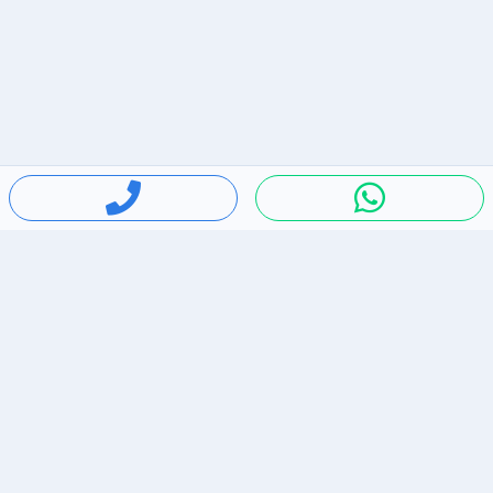
חיפושים פופולריים
ירידות מחירים
דירות להשכרה בתל אביב
סלולרי יד 2