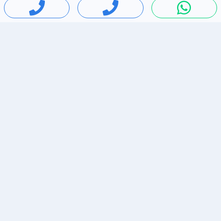
חיפושים פופולריים
ירידות מחירים
דירות להשכרה בתל אביב
סלולרי יד 2
מאזדה 3
ריהוט יד 2
אופניים יד 2
כלי נגינה יד 2