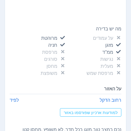
מה יש בדירה
על עמודים
מרוהטת
מזגן
חניה
ממ"ד
מרפסת
נגישות
סורגים
מעלית
מחסן
מרפסת שמש
משופצת
על האזור
רחוב הדקל
לפיד
למודעות ארכיון שפורסמו באזור
נכס במצב טוב,מזגן בכל חדר, לא משופץ ,מחסן קטן