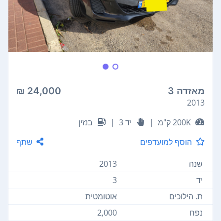
מאזדה 3
24,000 ₪
2013
200K ק"מ
|
יד 3
|
בנזין
הוסף למועדפים
שתף
שנה
2013
יד
3
ת. הילוכים
אוטומטית
נפח
2,000