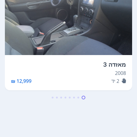
מאזדה 3
2008
2
יד
12,999 ₪