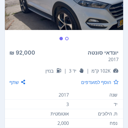
יונדאי סונטה
92,000 ₪
2017
102K ק"מ
|
יד 3
|
בנזין
הוסף למועדפים
שתף
שנה
2017
יד
3
ת. הילוכים
אוטומטית
נפח
2,000