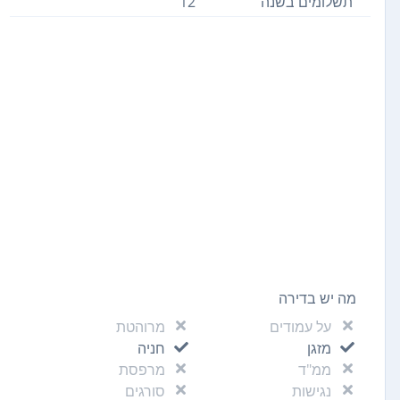
תשלומים בשנה
12
מה יש בדירה
על עמודים
מרוהטת
מזגן
חניה
ממ"ד
מרפסת
נגישות
סורגים