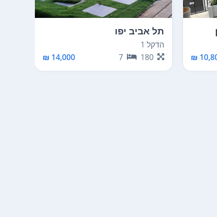
תל אביב יפו
תל א
הדקל 1
יגאל אל
9
14,000 ₪
7
180
10,80