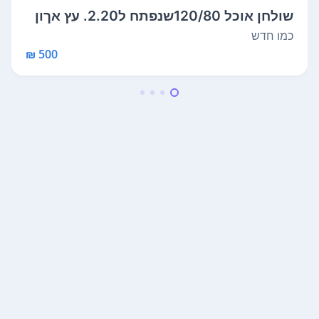
שולחן אוכל 120/80שנפתח ל2.20. עץ אךון
מל...
כמו חדש
500 ₪