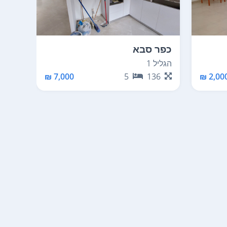
כפר סבא
כפר
הגליל 1
הדר 1
80
7,000 ₪
5
136
2,000 