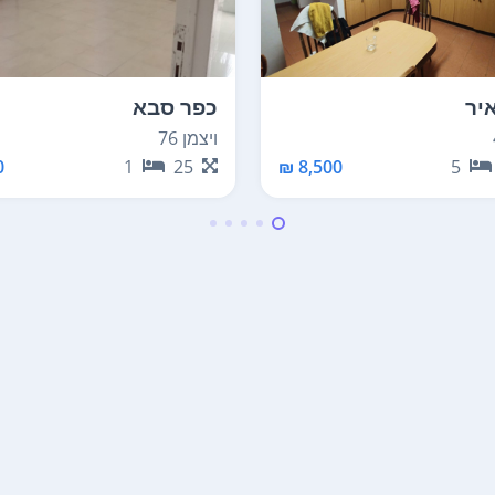
יר
כפר סבא
ויצמן 76
₪
1
25
8,500 ₪
5