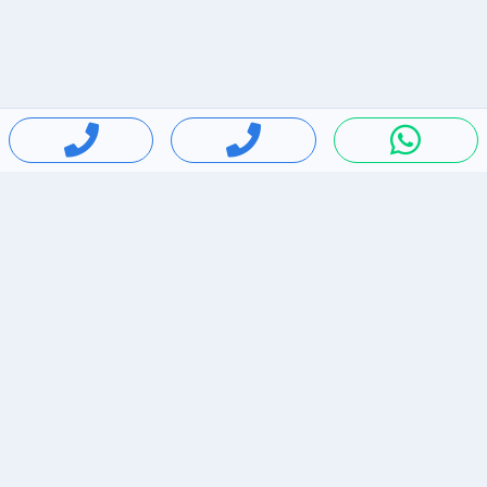
חיפושים פופולריים
ירידות מחירים
דירות להשכרה בתל אביב
סלולרי יד 2
מאזדה 3