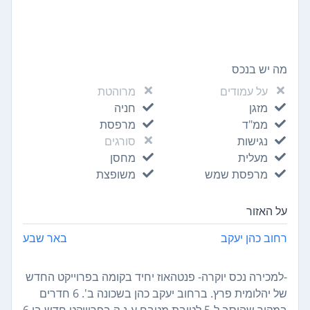
מה יש בנכס
על עמודים
מרוהטת
מזגן
חניה
ממ"ד
מרפסת
נגישות
סורגים
מעלית
מחסן
מרפסת שמש
משופצת
על האזור
רחוב כהן יעקב
באר שבע
-למכירה נכס יוקרה- פנטהאוז יחיד בקומה בפרוייקט החדש
של יהלומית פרץ. ברחוב יעקב כהן בשכונה ב'. 6 חדרים
במקור שהוסב ל-5 לטובת מטבח ע-נ-ק בפרוייקט חדש בן 6