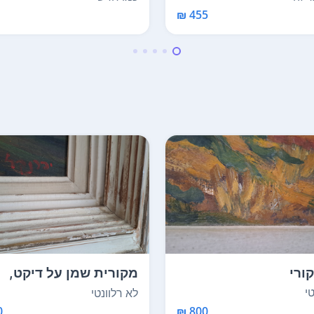
455 ₪
ורי
מקורית שמן על דיקט,
36X45
י
לא רלוונטי
800 ₪
₪