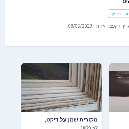
Of
פר טלפון
ך הקפצה אחרון: 08/05/2023
מקורית שמן על דיקט,
ציור
36X45
לא רל
לא רלוונטי