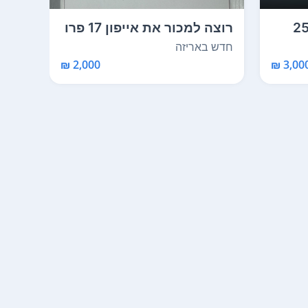
קס 256gb
רוצה למכור את אייפון 17 פרו
חדש
מקס של אפל -...
בן 3 חודשים מוכר...
חדש באריזה
כמו 
2,000 ₪
3,000 