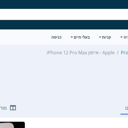
יה
קניות
בעלי חיים
כניסה
Apple - אייפון iPhone 12 Pro Max
ם
מודע