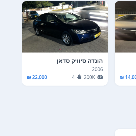
הונדה סיוויק סדאן
הונד
2007
2006
K
22,000 ₪
4
200K
14,00