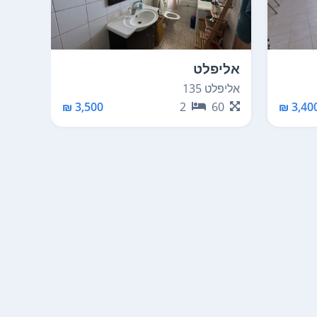
אליפלט
יוקנ
אליפלט 135
אורטל 
95
3,500 ₪
2
60
3,400 