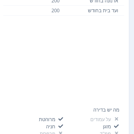
ארנונה בחודש
200
ועד בית בחודש
200
מה יש בדירה
על עמודים
מרוהטת
מזגן
חניה
ממ"ד
מרפסת