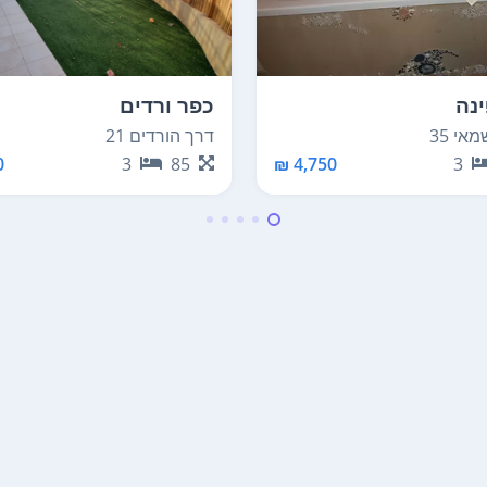
נה
כפר ורדים
אי 35
דרך הורדים 21
₪
3
85
4,750 ₪
3