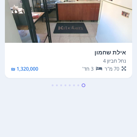
אילת שחמון
נחל חביון 4
70
מ"ר
3
חד'
1,320,000 ₪