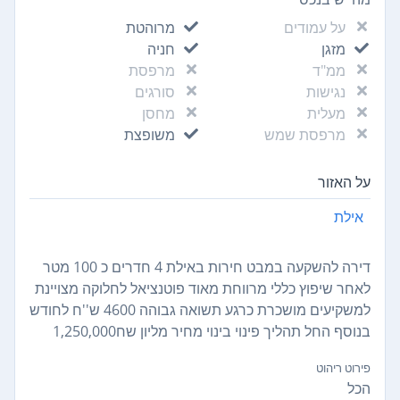
על עמודים
מרוהטת
מזגן
חניה
ממ"ד
מרפסת
נגישות
סורגים
מעלית
מחסן
מרפסת שמש
משופצת
על האזור
אילת
דירה להשקעה במבט חירות באילת 4 חדרים כ 100 מטר
לאחר שיפוץ כללי מרווחת מאוד פוטנציאל לחלוקה מצויינת
למשקיעים מושכרת כרגע תשואה גבוהה 4600 ש''ח לחודש
בנוסף החל תהליך פינוי בינוי מחיר מליון שח1,250,000
פירוט ריהוט
הכל